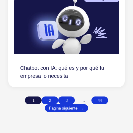
Chatbot con IA: qué es y por qué tu
empresa lo necesita
1
2
3
…
44
Página siguiente
→