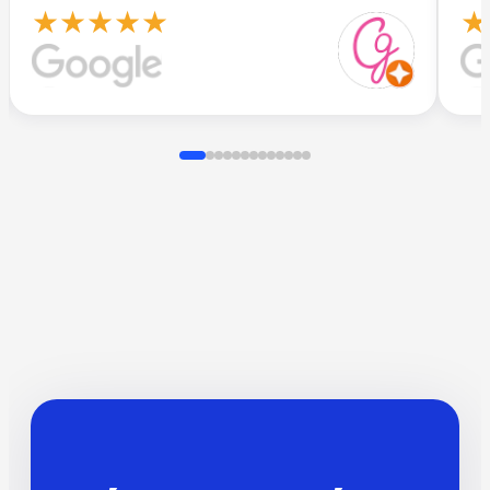
★★★★★
★