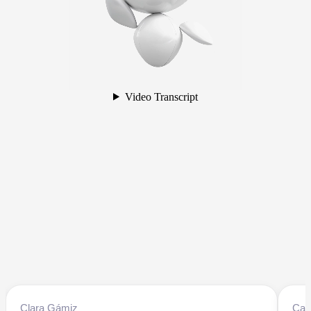
Clara Gámiz
Cat