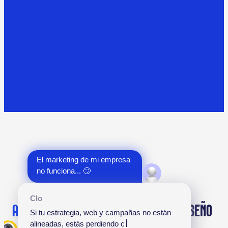
El marketing de mi empresa 
no funciona... 🙄
Clo
Si tu estrategia, web y campañas no están 
AGENCIA DE MARKETING DIGITAL CON
DISEÑO
alineadas, estás perdiendo clientes.