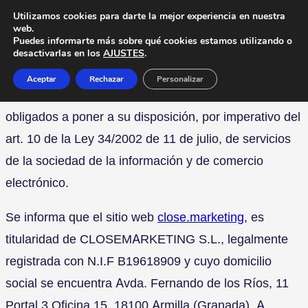
Utilizamos cookies para darte la mejor experiencia en nuestra
Mediante el presente Aviso Legal,
web.
Puedes informarte más sobre qué cookies estamos utilizando o
CLOSEMARKETING S.L. pone a disposición de sus
desactivarlas en los
AJUSTES
.
usuarios la información general que los prestadores
Aceptar
Rechazar
Personalizar
de servicios de la sociedad de la información estamos
obligados a poner a su disposición, por imperativo del
art. 10 de la Ley 34/2002 de 11 de julio, de servicios
de la sociedad de la información y de comercio
electrónico.
Se informa que el sitio web
close.marketing
, es
titularidad de CLOSEMARKETING S.L., legalmente
registrada con N.I.F B19618909 y cuyo domicilio
social se encuentra Avda. Fernando de los Ríos, 11
Portal 3 Oficina 15, 18100 Armilla (Granada). A