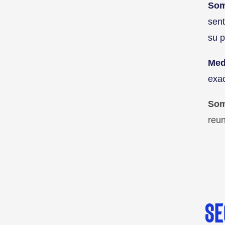
Som
sent
su p
Med
exac
Som
reun
SE