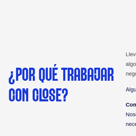
Lle
algo
¿POR QUÉ TRABAJAR
nego
Algu
CON CLOSE?
Com
Nos
nece