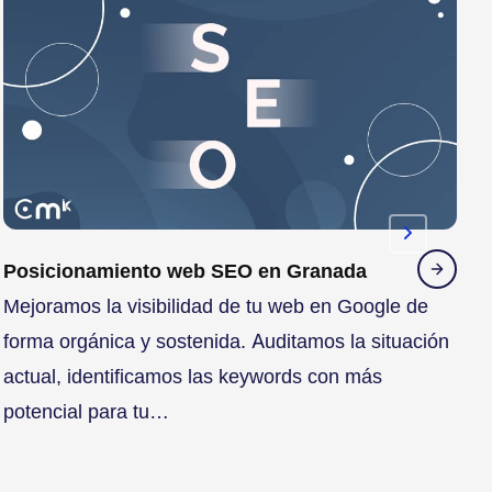
Posicionamiento web SEO en Granada
A
Mejoramos la visibilidad de tu web en Google de
I
forma orgánica y sostenida. Auditamos la situación
a
actual, identificamos las keywords con más
r
potencial para tu…
d
e