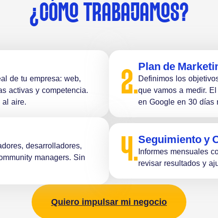
¿CÓMO TRABAJAMOS?
Plan de Marketin
2.
eal de tu empresa: web,
Definimos los objetivos
as activas y competencia.
que vamos a medir. El
al aire.
en Google en 30 días 
Seguimiento y 
4.
adores, desarrolladores,
Informes mensuales co
community managers. Sin
revisar resultados y aj
Quiero impulsar mi negocio