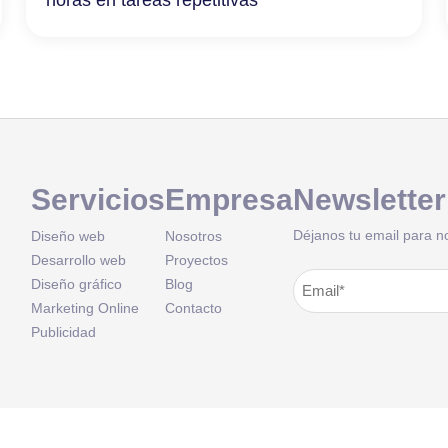
Servicios
Empresa
Newsletter
Déjanos tu email para n
Diseño web
Nosotros
Desarrollo web
Proyectos
Correo
Diseño gráfico
Blog
Alternative:
Marketing Online
Contacto
electrónico
(Obligatorio
Publicidad