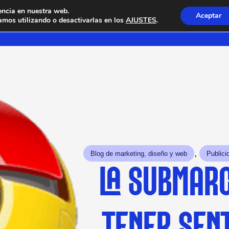
encia en nuestra web.
Aceptar
mos utilizando o desactivarlas en los
AJUSTES
.
, 
Blog de marketing, diseño y web
Publici
LA SUBMARC
TENER SENT