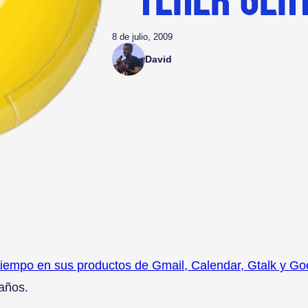
8 de julio, 2009
David
o tiempo en sus productos de Gmail, Calendar, Gtalk y 
años.