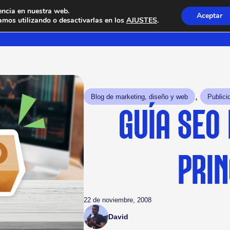
encia en nuestra web.
Aceptar
mos utilizando o desactivarlas en los
AJUSTES
.
, 
Blog de marketing, diseño y web
Publici
GUÍA SEO 
PRIN
22 de noviembre, 2008
David