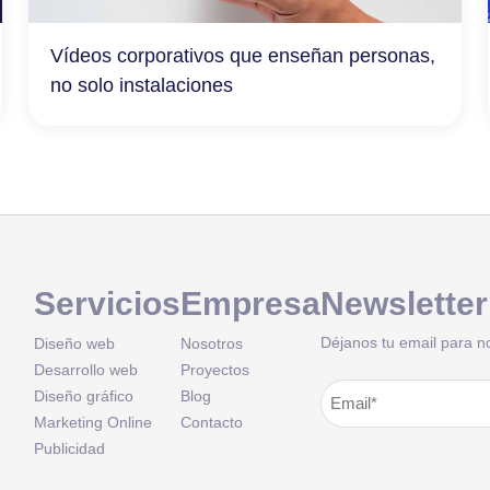
Vídeos corporativos que enseñan personas,
no solo instalaciones
Servicios
Empresa
Newsletter
Déjanos tu email para n
Diseño web
Nosotros
Desarrollo web
Proyectos
Correo
Diseño gráfico
Blog
Alternative:
Marketing Online
Contacto
electrónico
(Obligatorio
Publicidad