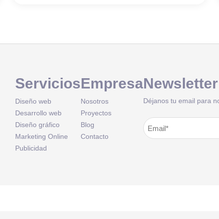
Servicios
Empresa
Newsletter
Déjanos tu email para n
Diseño web
Nosotros
Desarrollo web
Proyectos
Correo
Diseño gráfico
Blog
Alternative:
Marketing Online
Contacto
electrónico
(Obligatorio
Publicidad