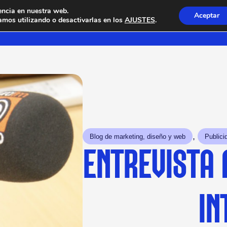
encia en nuestra web.
Aceptar
mos utilizando o desactivarlas en los
AJUSTES
.
, 
Blog de marketing, diseño y web
Publici
ENTREVISTA 
IN