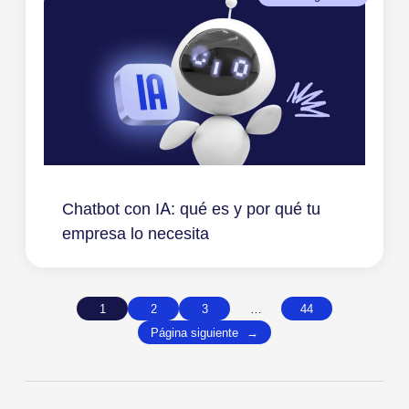
Chatbot con IA: qué es y por qué tu
empresa lo necesita
1
2
3
…
44
Página siguiente
→