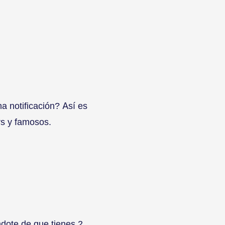
a notificación? Así es
rs y famosos.
ndote de que tienes 2