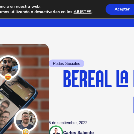
encia en nuestra web.
Aceptar
mos utilizando o desactivarlas en los
AJUSTES
.
Redes Sociales
BEREAL LA
5 de septiembre, 2022
Carlos Salcedo