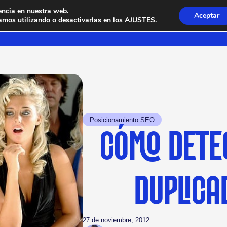
encia en nuestra web.
Aceptar
mos utilizando o desactivarlas en los
AJUSTES
.
Posicionamiento SEO
CÓMO DETE
DUPLICA
27 de noviembre, 2012