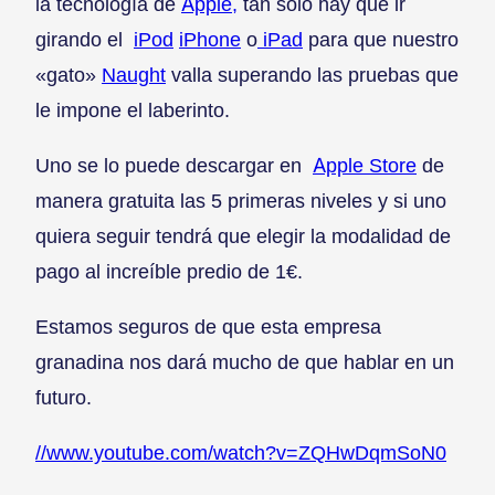
la tecnología de
Apple,
tan solo hay que ir
girando el
iPod
iPhone
o
iPad
para que nuestro
«gato»
Naught
valla superando las pruebas que
le impone el laberinto.
Uno se lo puede descargar en
Apple Store
de
manera gratuita las 5 primeras niveles y si uno
quiera seguir tendrá que elegir la modalidad de
pago al increíble predio de 1€.
Estamos seguros de que esta empresa
granadina nos dará mucho de que hablar en un
futuro.
//www.youtube.com/watch?v=ZQHwDqmSoN0