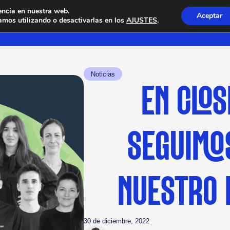
encia en nuestra web.
Aceptar
mos utilizando o desactivarlas en los
AJUSTES
.
Noticias
EN CLO
SEGUIMO
NUESTRO 
30 de diciembre, 2022