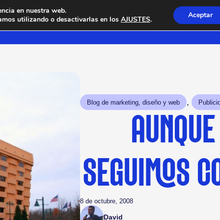
encia en nuestra web.
Aceptar
mos utilizando o desactivarlas en los
AJUSTES
.
, 
Blog de marketing, diseño y web
Publici
AUNQUE 
SEGUIMOS C
8 de octubre, 2008
David