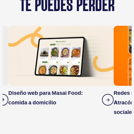
TE PUEDES PERDER
Diseño web para Masai Food:
Redes s
comida a domicilio
Atracón
sociale