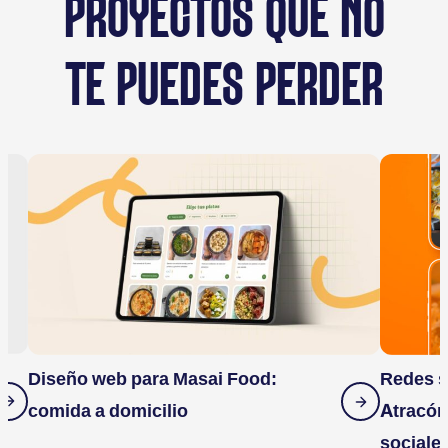
PROYECTOS QUE NO
TE PUEDES PERDER
Diseño web para Masai Food:
Redes s
comida a domicilio
Atracón
sociale