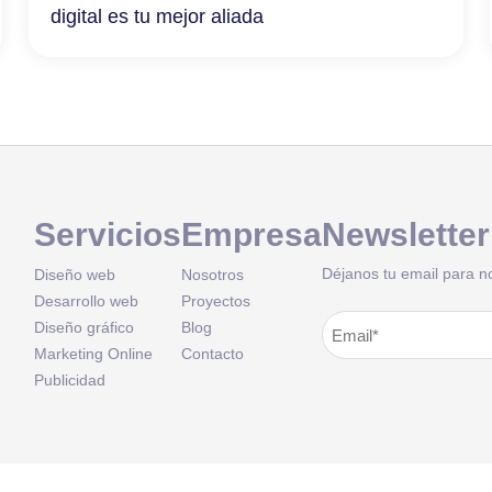
digital es tu mejor aliada
Servicios
Empresa
Newsletter
Déjanos tu email para n
Diseño web
Nosotros
Desarrollo web
Proyectos
Correo
Diseño gráfico
Blog
Alternative:
Marketing Online
Contacto
electrónico
(Obligatorio
Publicidad