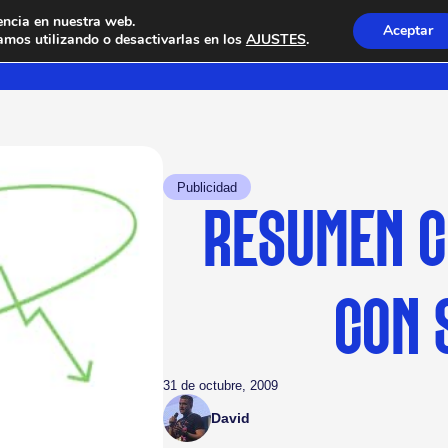
encia en nuestra web.
Aceptar
mos utilizando o desactivarlas en los
AJUSTES
.
Publicidad
RESUMEN C
CON 
31 de octubre, 2009
David