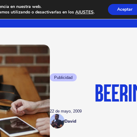
encia en nuestra web.
Aceptar
mos utilizando o desactivarlas en los
AJUSTES
.
Publicidad
BEERI
22 de mayo, 2009
David