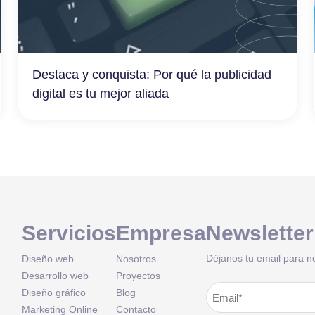
Destaca y conquista: Por qué la publicidad
digital es tu mejor aliada
Servicios
Empresa
Newsletter
Déjanos tu email para n
Diseño web
Nosotros
Desarrollo web
Proyectos
Correo
Diseño gráfico
Blog
Alternative:
Marketing Online
Contacto
electrónico
(Obligatorio