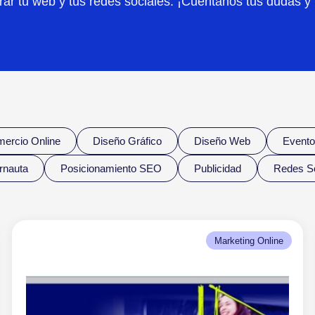
ar tu web y tus redes sociales. ¡Cuéntanos tus dudas y 
ercio Online
Diseño Gráfico
Diseño Web
Evento
ernauta
Posicionamiento SEO
Publicidad
Redes So
Marketing Online