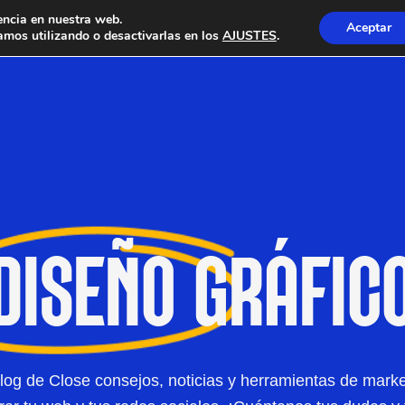
encia en nuestra web.
Aceptar
mos utilizando o desactivarlas en los
AJUSTES
.
DISEÑO
GRÁFIC
log de Close consejos, noticias y herramientas de marke