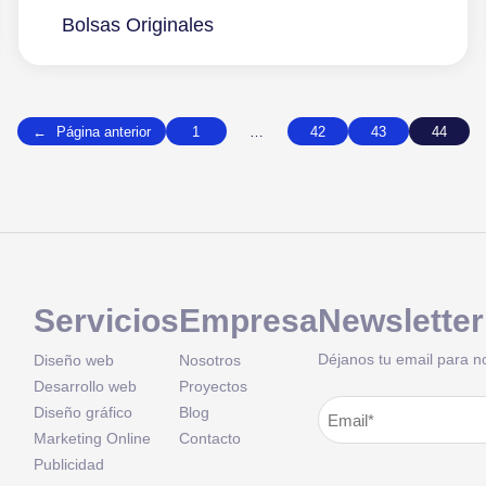
Bolsas Originales
←
Página anterior
1
…
42
43
44
Servicios
Empresa
Newsletter
Déjanos tu email para n
Diseño web
Nosotros
Desarrollo web
Proyectos
Correo
Diseño gráfico
Blog
Alternative:
Marketing Online
Contacto
electrónico
(Obligatorio
Publicidad