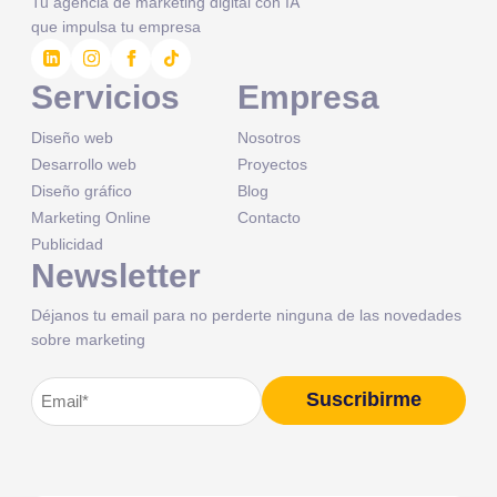
Tu agencia de marketing digital con IA
que impulsa tu empresa
Servicios
Empresa
Diseño web
Nosotros
Desarrollo web
Proyectos
Diseño gráfico
Blog
Marketing Online
Contacto
Publicidad
Newsletter
Déjanos tu email para no perderte ninguna de las novedades
sobre marketing
Correo
Suscribirme
Alternative:
electrónico
(Obligatorio)