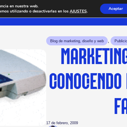
encia en nuestra web.
Aceptar
mos utilizando o desactivarlas en los
AJUSTES
.
, 
Blog de marketing, diseño y web
Publici
MARKETING
CONOCIENDO
FA
17 de febrero, 2009