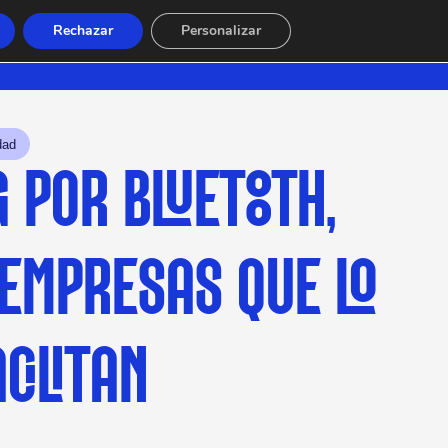
Rechazar
Personalizar
dad
 POR BLUETOOTH,
 EMPRESAS QUE LO
CILITAN