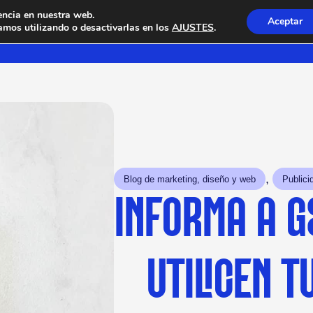
encia en nuestra web.
Aceptar
mos utilizando o desactivarlas en los
AJUSTES
.
, 
Blog de marketing, diseño y web
Publici
INFORMA A G
UTILICEN 