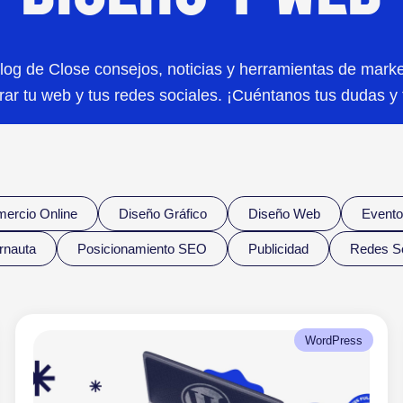
log de Close consejos, noticias y herramientas de marke
ar tu web y tus redes sociales. ¡Cuéntanos tus dudas y 
ercio Online
Diseño Gráfico
Diseño Web
Evento
ernauta
Posicionamiento SEO
Publicidad
Redes So
WordPress