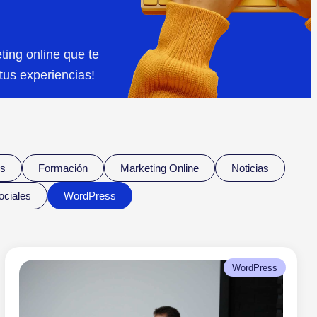
ting online que te
tus experiencias!
s
Formación
Marketing Online
Noticias
ciales
WordPress
WordPress