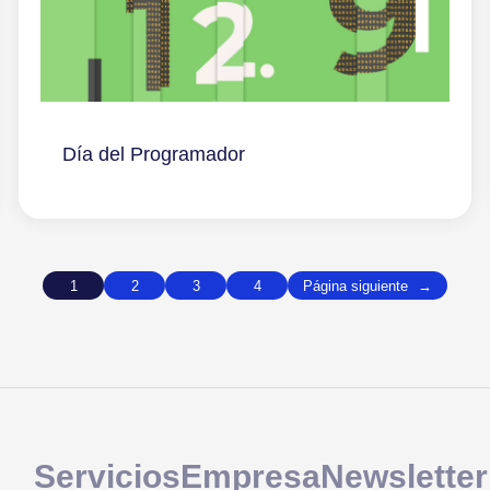
Día del Programador
1
2
3
4
Página siguiente
→
Servicios
Empresa
Newsletter