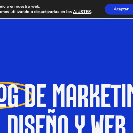
encia en nuestra web.
Aceptar
mos utilizando o desactivarlas en los
AJUSTES
.
OG
DE MARKETI
DISEÑO Y WEB