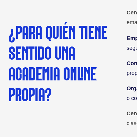
Cen
emai
¿PARA QUIÉN TIENE
Emp
segu
SENTIDO UNA
Con
ACADEMIA ONLINE
prop
Org
PROPIA?
o co
Cen
clas