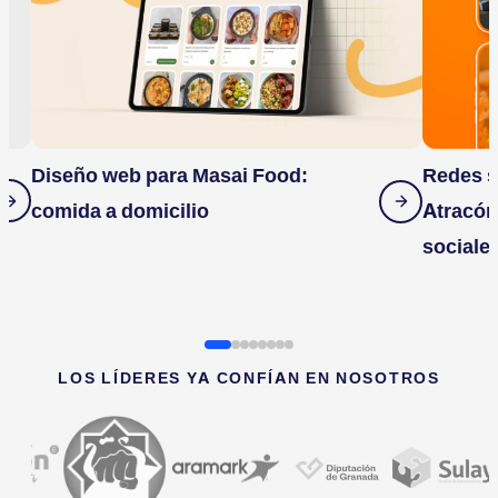
Diseño web para Masai Food:
Redes s
comida a domicilio
Atracón
sociale
LOS LÍDERES YA CONFÍAN EN NOSOTROS