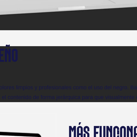
SEÑO
 colores limpios y profesionales como el uso del negro.
s el contenido de forma jerárquica para que visualmente 
MÁS FUNCION