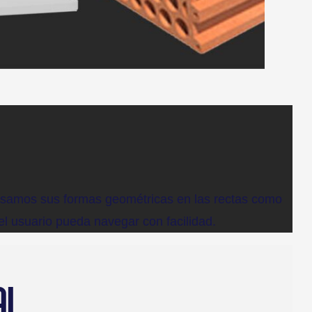
 Basamos sus formas geométricas en las rectas como
el usuario pueda navegar con facilidad.
AL