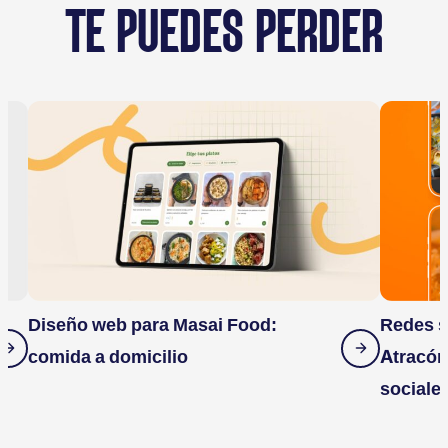
TE PUEDES PERDER
Diseño web para Masai Food:
Redes s
comida a domicilio
Atracón
sociale