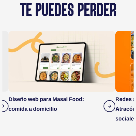
TE PUEDES PERDER
Diseño web para Masai Food:
Redes s
comida a domicilio
Atracón
sociale