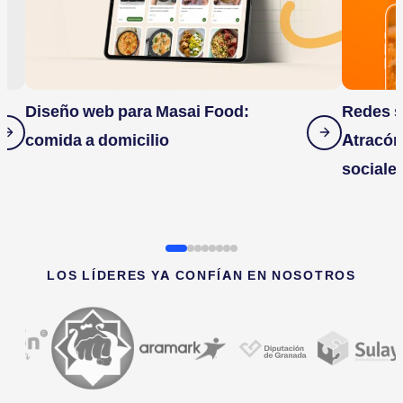
Diseño web para Masai Food:
Redes s
comida a domicilio
Atracón
sociale
LOS LÍDERES YA CONFÍAN EN NOSOTROS