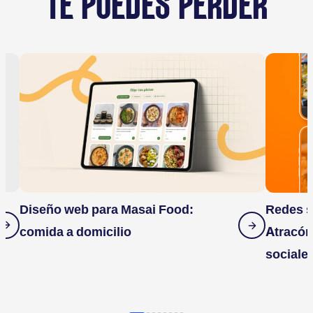
TE PUEDES PERDER
Diseño web para Masai Food:
Redes s
comida a domicilio
Atracón
sociale