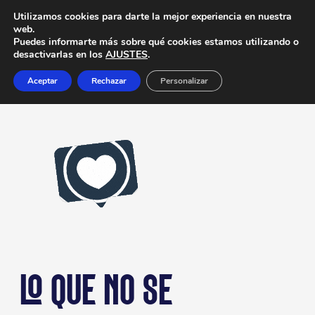
Saltar
Utilizamos cookies para darte la mejor experiencia en nuestra
web.
LANDING AGROALIMENTARIA
al
Puedes informarte más sobre qué cookies estamos utilizando o
desactivarlas en los
AJUSTES
.
contenido
Aceptar
Rechazar
Personalizar
7 abril 2025
LO QUE NO SE