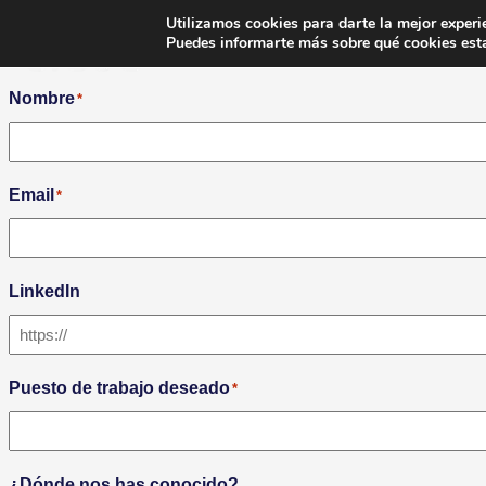
Utilizamos cookies para darte la mejor experi
Puedes informarte más sobre qué cookies esta
"
" señala los campos obligatorios
*
Nombre
*
Email
*
LinkedIn
Puesto de trabajo deseado
*
¿Dónde nos has conocido?