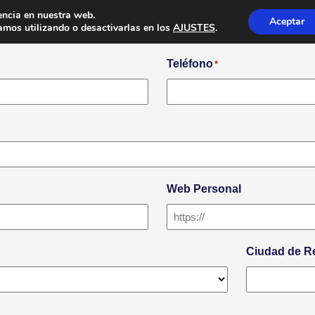
encia en nuestra web.
Aceptar
mos utilizando o desactivarlas en los
AJUSTES
.
Teléfono
*
Web Personal
Ciudad de R