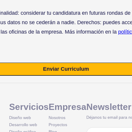
dad: considerar tu candidatura en futuras rondas de co
us datos no se cederán a nadie. Derechos: puedes acceder
las oficinas de la empresa. Más información en la
políti
Enviar Curriculum
Servicios
Empresa
Newsletter
Déjanos tu email para n
Diseño web
Nosotros
Desarrollo web
Proyectos
Correo
Diseño gráfico
Blog