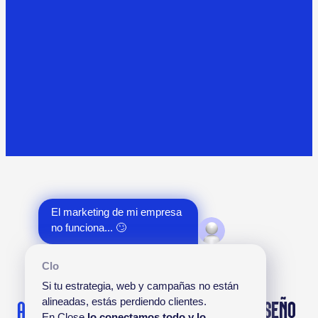
El marketing de mi empresa 
no funciona... 🙄
Clo
Si tu estrategia, web y campañas no están 
alineadas, estás perdiendo clientes.
AGENCIA DE MARKETING DIGITAL CON
DISEÑO
En Close 
lo conectamos todo y lo 