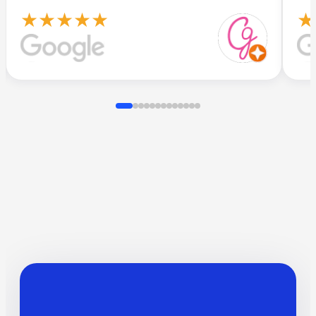
★★★★★
★